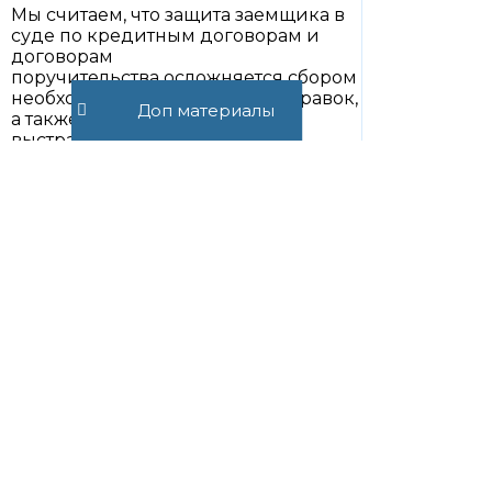
Мы считаем, что защита заемщика в
суде по кредитным договорам и
договорам
поручительства осложняется сбором
необходимых документов и справок,
Доп материалы
а также эффективным
выстраиванием защиты в суде.
Важно понимать, что несмотря на
собранную доказательную базу и
выстроенную защиту необходимо
правильно и эффективно донести
до суда обстоятельства дела,
законность требований и отстоять
спорные доводы и оспариваемые
стороной обвинения факты.
Справочно:
кредитные каникулы
.
Правовой журнал