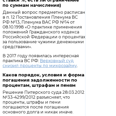
ставки %, есть ли ограничение
по суммам начисления)
Данный вопрос предметно расписан
в п. 12 Постановления Пленума ВС
РФ №13, Пленума ВАС РФ №14 от
08.10.1998 «О практике применения
положений Гражданского кодекса
Российской Федерации о процентах
за пользование чужими денежными
средствами».
В 2017 году появилась интересная
практика ВС РФ:
Верховный суд
снизил проценты по микрозайму
.
Каков порядок, условия и форма
погашения задолженности по
процентам, штрафам и пеням
Решение Питерского суда 28.03.2012
№33-4299/2012 разъясняет, что
проценты, штрафы и пени
погашаются после погашения
основного долга и никак иначе.