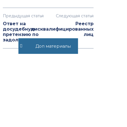
Предыдущая статья
Следующая статья
Ответ на
Реестр
досудебную
дисквалифицированных
претензию по
лиц
задолженности
Доп материалы
Рекомендуемые статьи
Как продать земельный
участок
139
Как продать дом