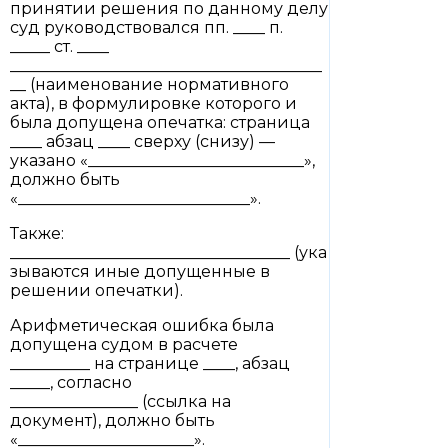
принятии решения по данному делу
суд руководствовался пп. ____ п.
_____ ст. ____
_______________________________________
__ (наименование нормативного
акта), в формулировке которого и
была допущена опечатка: страница
____ абзац ____ сверху (снизу) —
указано «___________________________»,
должно быть
«_____________________________».
Также:
___________________________________ (ука
зываются иные допущенные в
решении опечатки).
Арифметическая ошибка была
допущена судом в расчете
__________ на странице ____, абзац
_____, согласно
________________ (ссылка на
документ), должно быть
«______________________».