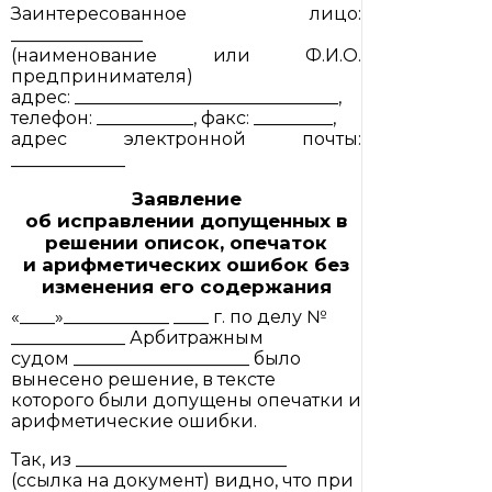
Заинтересованное лицо:
_______________
(наименование или Ф.И.О.
предпринимателя)
адрес: ______________________________,
телефон: ___________, факс: _________,
адрес электронной почты:
_____________
Заявление
об исправлении допущенных в
решении описок, опечаток
и арифметических ошибок без
изменения его содержания
«____»____________ ____ г. по делу №
_____________ Арбитражным
судом ____________________ было
вынесено решение, в тексте
которого были допущены опечатки и
арифметические ошибки.
Так, из ________________________
(ссылка на документ) видно, что при