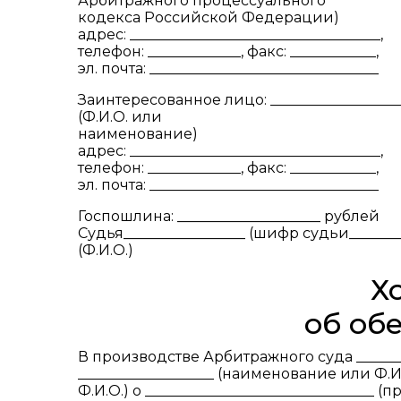
Арбитражного процессуального
кодекса Российской Федерации)
адрес: ___________________________________,
телефон: _____________, факс: ____________,
эл. почта: ________________________________
Заинтересованное лицо: __________________
(Ф.И.О. или
наименование)
адрес: ___________________________________,
телефон: _____________, факс: ____________,
эл. почта: ________________________________
Госпошлина: ____________________ рублей
Судья_________________ (шифр судьи_______
(Ф.И.О.)
Х
об об
В производстве Арбитражного суда ________
___________________ (наименование или Ф.И.
Ф.И.О.) о ________________________________ (