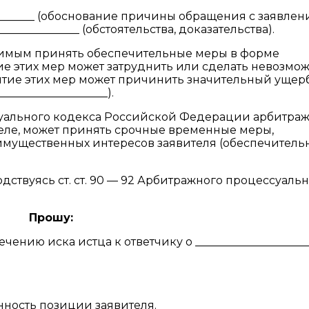
_________ (обоснование причины обращения с заявлен
_____________ (обстоятельства, доказательства).
одимым принять обеспечительные меры в форме
ятие этих мер может затруднить или сделать невозм
ятие этих мер может причинить значительный ущер
___________________).
ессуального кодекса Российской Федерации арбитра
деле, может принять срочные временные меры,
имущественных интересов заявителя (обеспечитель
ствуясь ст. ст. 90 — 92 Арбитражного процессуаль
Прошу:
нию иска истца к ответчику о _____________________
ность позиции заявителя.