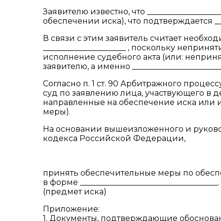
Заявителю известно, что ________________
обеспечении иска), что подтверждается ___
В связи с этим заявитель считает необх
_____________________ , поскольку неприн
исполнение судебного акта (или: неприн
заявителю, а именно _______________________
Согласно п. 1 ст. 90 Арбитражного проц
суд по заявлению лица, участвующего в 
направленные на обеспечение иска или 
меры).
На основании вышеизложенного и руковод
кодекса Российской Федерации,
принять обеспечительные меры по обеспече
в форме ___________________________________.
(предмет иска)
Приложение:
1. Документы, подтверждающие обоснован