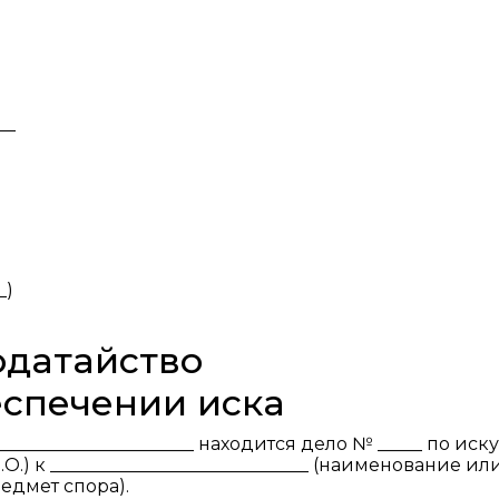
__
_)
одатайство
еспечении иска
____________________ находится дело № _____ по иску
О.) к _____________________________ (наименование ил
предмет спора).