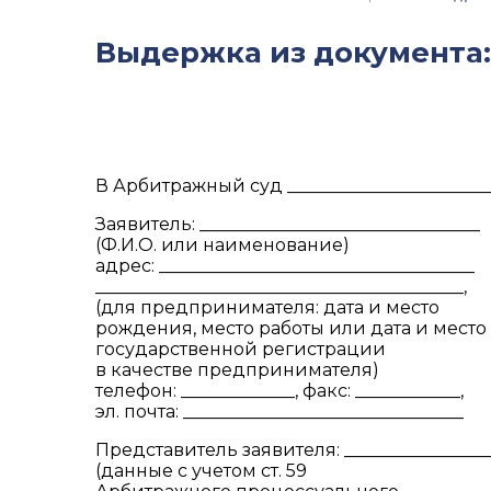
Выдержка из документа:
В Арбитражный суд _______________________
Заявитель: ________________________________
(Ф.И.О. или наименование)
адрес: ____________________________________
__________________________________________,
(для предпринимателя: дата и место
рождения, место работы или дата и место
государственной регистрации
в качестве предпринимателя)
телефон: _____________, факс: ____________,
эл. почта: ________________________________
Представитель заявителя: ________________
(данные с учетом ст. 59