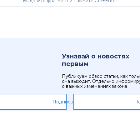
Выделите фрагмент и нажмите Ctrl+Enter
Узнавай о новостях
первым
Публикуем обзор статьи, как толь
она выходит. Отдельно информир
о важных изменениях закона
Подписаться
По