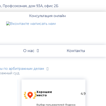
о, Профсоюзная, дом 93А, офис 2Б
Консультация онлайн
О нас
Контакты
обы по арбитражным делам
тражный суд
Хорошее
4.9
место
Выбор пользователей Яндекса