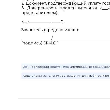
2. Документ, подтверждающий уплату го
3. Доверенность представителя от «___»
представителем).
«__»___________ ____ г.
Заявитель (представитель):
_______________/_____________________________
(подпись) (Ф.И.О.)
Иски, заявления, ходатайства, апелляции, кассации 
Ходатайства, заявления, соглашения для арбитражно