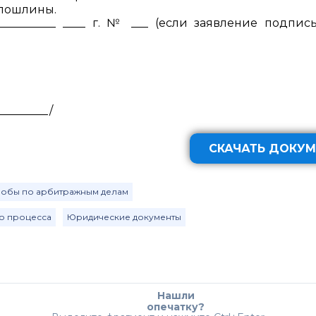
спошлины.
__________ ____ г. № ___ (если заявление подпис
_________/
СКАЧАТЬ ДОКУМ
жалобы по арбитражным делам
го процесса
Юридические документы
Нашли
опечатку?