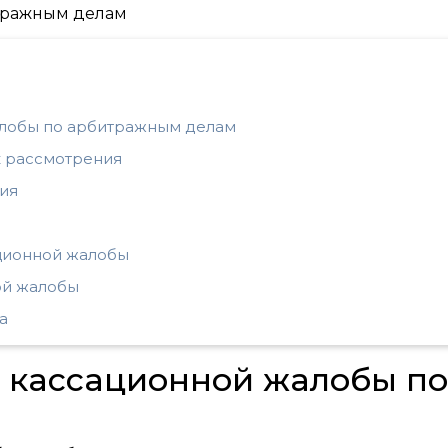
алобы по арбитражным делам
к рассмотрения
ния
ционной жалобы
ой жалобы
а
 кассационной жалобы по
м