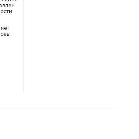
новлен
ности
ляет
рав.