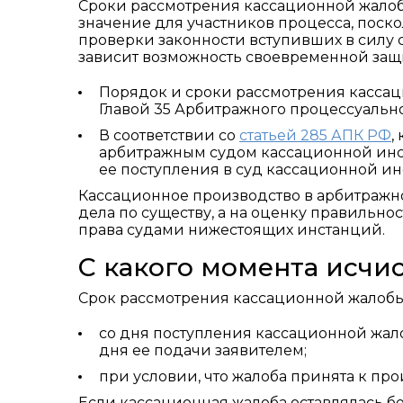
Сроки рассмотрения кассационной жало
значение для участников процесса, поск
проверки законности вступивших в силу 
зависит возможность своевременной защи
Порядок и сроки рассмотрения касса
Главой 35 Арбитражного процессуальн
В соответствии со
статьей 285 АПК РФ
,
арбитражным судом кассационной инст
ее поступления в суд кассационной ин
Кассационное производство в арбитражн
дела по существу, а на оценку правильн
права судами нижестоящих инстанций.
С какого момента исчи
Срок рассмотрения кассационной жалобы 
со дня поступления кассационной жал
дня ее подачи заявителем;
при условии, что жалоба принята к про
Если кассационная жалоба оставлялась б