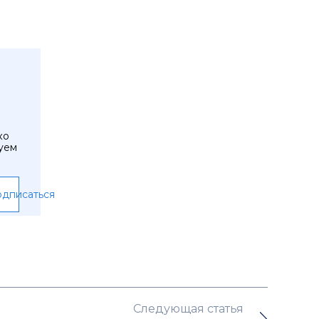
ко
уем
дписаться
Следующая статья