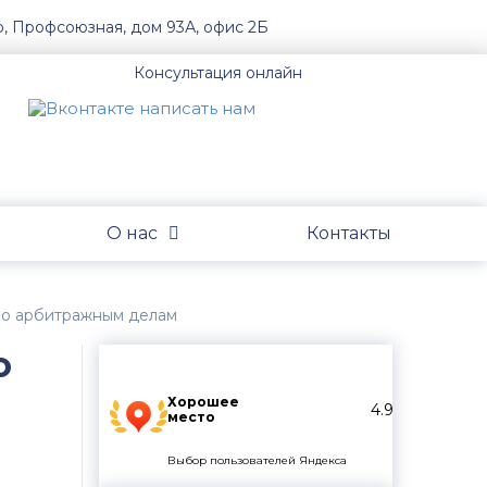
о, Профсоюзная, дом 93А, офис 2Б
Консультация онлайн
О нас
Контакты
по арбитражным делам
о
Хорошее
4.9
место
Выбор пользователей Яндекса