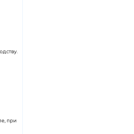
одству.
ле, при