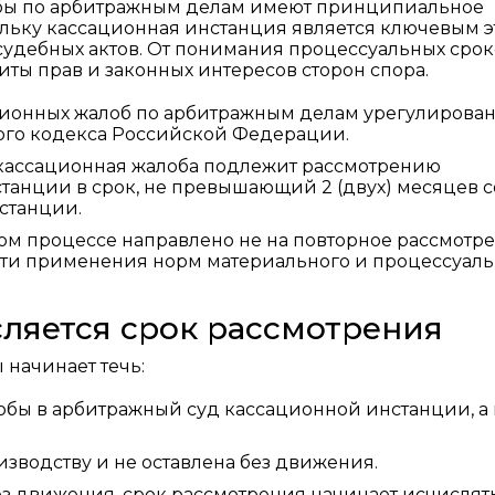
бы по арбитражным делам имеют принципиальное
ольку кассационная инстанция является ключевым 
судебных актов. От понимания процессуальных сро
ты прав и законных интересов сторон спора.
ционных жалоб по арбитражным делам урегулирова
ого кодекса Российской Федерации.
 кассационная жалоба подлежит рассмотрению
анции в срок, не превышающий 2 (двух) месяцев с
станции.
ом процессе направлено не на повторное рассмотр
ости применения норм материального и процессуал
сляется срок рассмотрения
начинает течь:
обы в арбитражный суд кассационной инстанции, а 
изводству и не оставлена без движения.
ез движения, срок рассмотрения начинает исчислят