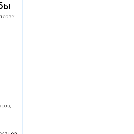
бы
праве:
нсов;
есяцев