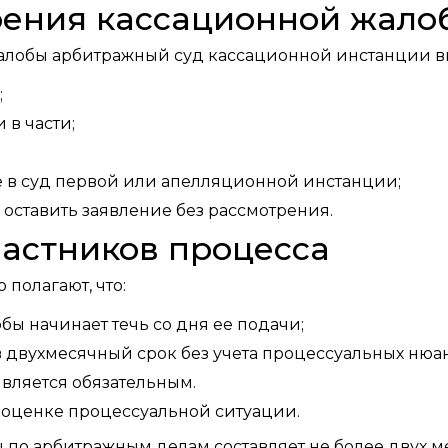
рения кассационной жало
алобы арбитражный суд кассационной инстанции в
;
 в части;
е в суд первой или апелляционной инстанции;
 оставить заявление без рассмотрения.
астников процесса
полагают, что:
ы начинает течь со дня ее подачи;
 в двухмесячный срок без учета процессуальных нюа
является обязательным.
 оценке процессуальной ситуации.
 по арбитражным делам составляет не более двух м