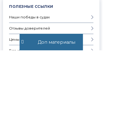
ПОЛЕЗНЫЕ ССЫЛКИ
Наши победы в судах
Отзывы доверителей
Цены на услуги
Доп материалы
Все юридические услуги
Услуги физическим лицам
Услуги юридическим лицам
Частые вопросы
Запись на консультацию
Скачать презентацию компании
Контакты
Образцы документов