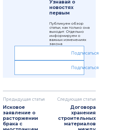
Узнавай о
новостях
первым
Публикуем обзор
статьи, как только она
выходит. Отдельно
информируем о
важных изменениях
закона
Подписаться
Подписаться
Предыдущая статья
Следующая статья
Исковое
Договора
заявление о
хранения
расторжении
строительных
брака с
материалов
иностранцем
между