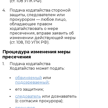
(ст. 108 УПК РФ).
Подача ходатайства стороной
защиты, следователем или
прокурором — любое лицо,
обладающее правом
ходатайствовать о мере
пресечения, вправе заявить об
изменении действующей меры
(ст. 108, 110 УПК РФ).
Процедура изменения меры
пресечения
Подача ходатайства
Ходатайство может подать:
обвиняемый
или
подозреваемый
;
его защитник;
следователь
или дознаватель
(с согласия прокурора);
прокурор
.