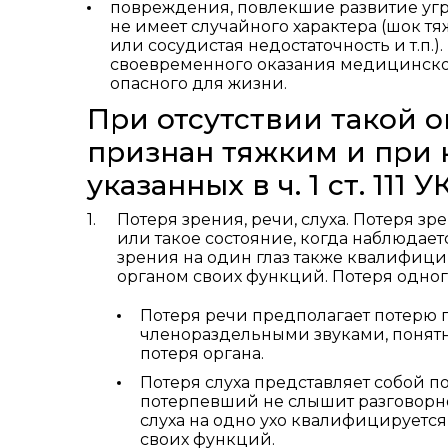
повреждения, повлекшие развитие угр
не имеет случайного характера (шок т
или сосудистая недостаточность и т.п
своевременного оказания медицинско
опасного для жизни.
При отсутствии такой 
признан тяжким и при 
указанных в ч. 1 ст. 111 У
Потеря зрения, речи, слуха. Потеря зр
или такое состояние, когда наблюдает
зрения на один глаз также квалифици
органом своих функций. Потеря одного
Потеря речи предполагает потерю г
членораздельными звуками, понят
потеря органа.
Потеря слуха представляет собой по
потерпевший не слышит разговорной
слуха на одно ухо квалифицируется
своих функций.