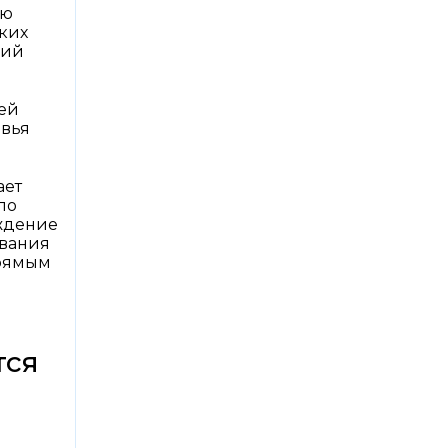
ию
ких
ций
щей
овья
ает
по
ждение
ования
прямым
тся