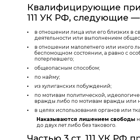
Квалифицирующие призн
111 УК РФ, следующие 
в отношении лица или его близких в 
деятельности или выполнением общест
в отношении малолетнего или иного л
беспомощном состоянии, а равно с ос
потерпевшего;
общеопасным способом;
по найму;
из хулиганских побуждений;
по мотивам политической, идеологиче
вражды либо по мотивам вражды или н
в целях использования органов или тк
Наказываются лишением свободы
н
до двух лет либо без такового.
Частью 3 ст. 111 УК РФ