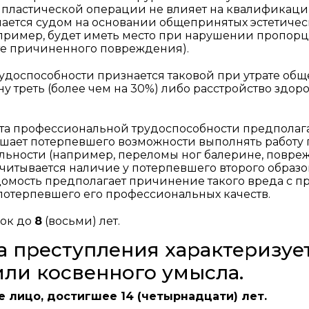
 пластической операции не влияет на квалификац
ается судом на основании общепринятых эстетичес
пример, будет иметь место при нарушении пропор
те причиненного повреждения).
рудоспособности признается таковой при утрате об
у треть (более чем на 30%) либо расстройство здор
ата профессиональной трудоспособности предполаг
ишает потерпевшего возможности выполнять работу 
ьности (например, переломы ног балерине, повре
е учитывается наличие у потерпевшего второго образ
домость предполагает причинение такого вреда с 
отерпевшего его профессиональных качеств.
рок до
8
(восьми) лет.
на преступления характеризуе
или косвенного умысла.
 лицо, достигшее 14 (четырнадцати) лет.