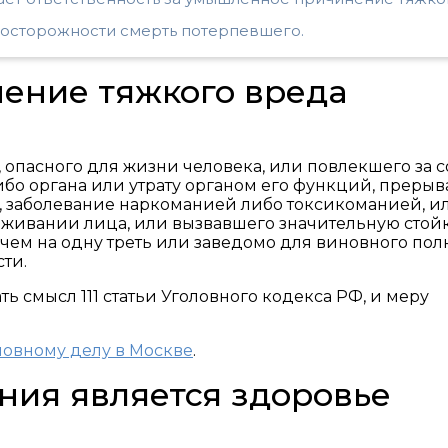
еосторожности смерть потерпевшего.
ение тяжкого вреда
 опасного для жизни человека, или повлекшего за 
либо органа или утрату органом его функций, преры
, заболевание наркоманией либо токсикоманией, и
живании лица, или вызвавшего значительную стой
 чем на одну треть или заведомо для виновного по
ти.
ь смысл 111 статьи Уголовного кодекса РФ, и меру
ловному делу в Москве
.
ния является здоровье