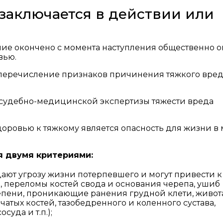
 заключается в действии или
ние окончено с момента наступления общественно 
вью.
ь перечисление признаков причинения тяжкого вре
 судебно-медицинской экспертизы тяжести вреда
оровью к тяжкому является опасность для жизни в
я двумя критериями:
ают угрозу жизни потерпевшего и могут привести к
 переломы костей свода и основания черепа, ушиб
епени, проникающие ранения грудной клети, живота
атых костей, тазобедренного и коленного сустава,
уда и т.п.);