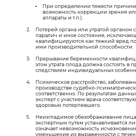
При определении тяжести причине
возможность коррекции зрения или
аппараты и т.п.).
Потерей органа или утратой органом 
паралич и иное состояние, исключающ
квалифицируются как тяжкий вред п
ими производительной способности.
Прерывание беременности квалифицир
этом утрата плода должна состоять в 
следствием индивидуальных особенно
Психическое расстройство, заболева
производстве судебно-психиатрическ
соответственно. По результатам дан
эксперт с участием врача соответств
здоровью потерпевшего.
Неизгладимое обезображивание лица 
экспертным путем устанавливается л
означает невозможность исчезновен
уменьшение их выраженности с тече