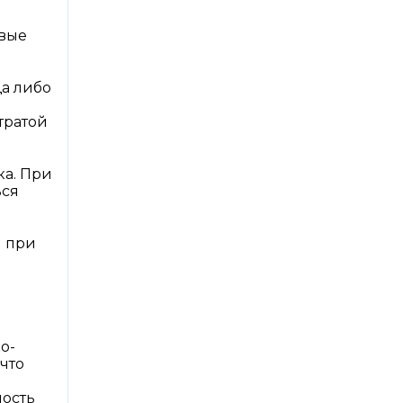
овые
ща либо
тратой
ка. При
ься
я при
о-
что
ность