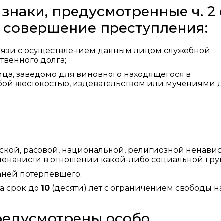
аки, предусмотренные ч. 2 с
— совершение преступления:
связи с осуществлением данным лицом служебной
венного долга;
ица, заведомо для виновного находящегося в
обой жестокостью, издевательством или мучениями 
ской, расовой, национальной, религиозной ненави
енависти в отношении какой-либо социальной гру
аней потерпевшего.
а срок до
10
(десяти) лет с ограничением свободы н
 предусмотрены особо