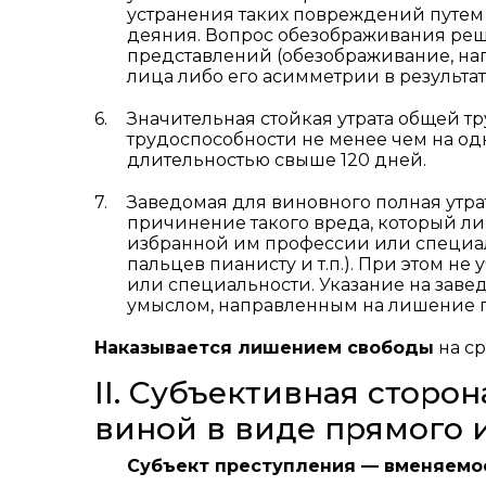
устранения таких повреждений путем
деяния. Вопрос обезображивания реш
представлений (обезображивание, на
лица либо его асимметрии в результа
Значительная стойкая утрата общей т
трудоспособности не менее чем на одн
длительностью свыше 120 дней.
Заведомая для виновного полная утр
причинение такого вреда, который л
избранной им профессии или специал
пальцев пианисту и т.п.). При этом н
или специальности. Указание на заве
умыслом, направленным на лишение п
Наказывается лишением свободы
на с
II. Субъективная сторо
виной в виде прямого 
Субъект преступления — вменяемое