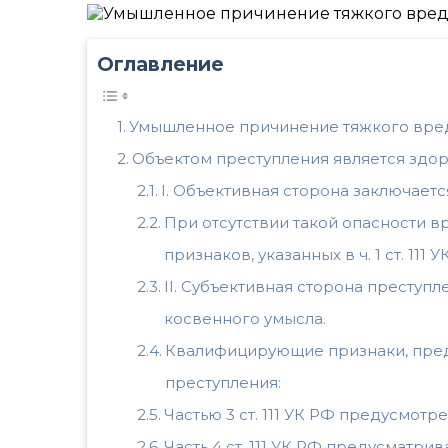
Оглавление
Умышленное причинение тяжкого вред
Объектом преступления является здо
I. Объективная сторона заключает
При отсутствии такой опасности в
признаков, указанных в ч. 1 ст. 111 У
II. Субъективная сторона преступ
косвенного умысла.
Квалифицирующие признаки, преду
преступления:
Частью 3 ст. 111 УК РФ предусмо
Часть 4 ст. 111 УК РФ предусматр