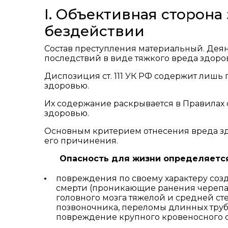
I. Объективная сторона
бездействии
Состав преступления материальный. Дея
последствий в виде тяжкого вреда здоро
Диспозиция ст. 111 УК РФ содержит лиш
здоровью.
Их содержание раскрывается в Правилах
здоровью.
Основным критерием отнесения вреда зд
его причинения.
Опасность для жизни определяетс
повреждения по своему характеру созд
смерти (проникающие ранения черепа,
головного мозга тяжелой и средней ст
позвоночника, переломы длинных трубч
повреждение крупного кровеносного сос