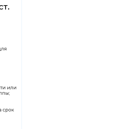
т.
для
сти или
ппы;
а срок