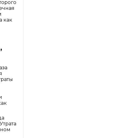
торого
дечная
м
а как
,
аза
я
траты
и
как
да
Утрата
аном