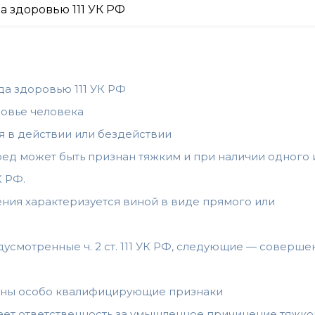
а здоровью 111 УК РФ
ровье человека
ся в действии или бездействии
ред может быть признан тяжким и при наличии одного 
К РФ.
ления характеризуется виной в виде прямого или
смотренные ч. 2 ст. 111 УК РФ, следующие — соверше
трены особо квалифицирующие признаки
ивает ответственность за умышленное причинение тяжко