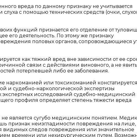
нного вреда по данному признаку не учитывается
 слуха с помощью технических средств (очки, слух
своих функций признается его отделение от тулови
ее его деятельность. По этому же признаку
овреждения половых органов, сопровождающиеся у
уется как тяжкий вред вне зависимости от ее сро
причинной связи с действиями виновного, а не явит
стей потерпевшей либо ее заболевания.
ние наркоманией или токсикоманией констатируетс
ой и судебно-наркологической экспертизы
ных экспертных исследований судебно-медицинский
ующего профиля определяет степень тяжести вреда
не является сугубо медицинским понятием. Медик
ишь признак неизгладимости повреждения на лице, 
ия видимых следов повреждения или значительное
нием времени или нехирургическим путем. Возмож