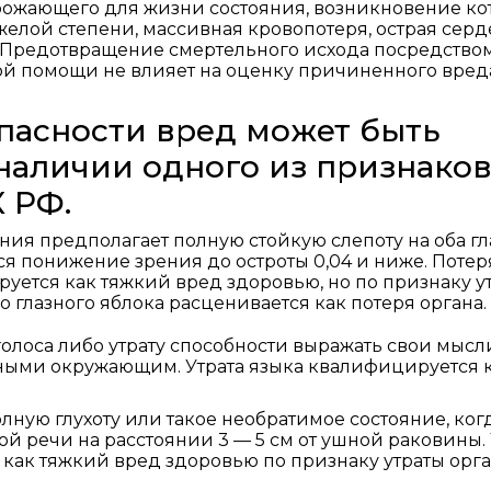
ожающего для жизни состояния, возникновение ко
яжелой степени, массивная кровопотеря, острая сер
.). Предотвращение смертельного исхода посредство
й помощи не влияет на оценку причиненного вред
опасности вред может быть
наличии одного из признаков
К РФ.
ения предполагает полную стойкую слепоту на оба гл
ся понижение зрения до остроты 0,04 и ниже. Потер
руется как тяжкий вред здоровью, но по признаку у
 глазного яблока расценивается как потеря органа.
олоса либо утрату способности выражать свои мысл
ными окружающим. Утрата языка квалифицируется 
лную глухоту или такое необратимое состояние, ког
 речи на расстоянии 3 — 5 см от ушной раковины. 
 как тяжкий вред здоровью по признаку утраты орг