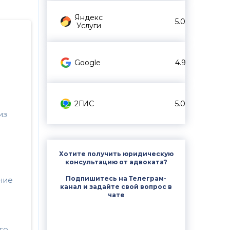
Яндекс
5.0
Услуги
Google
4.9
2ГИС
5.0
из
Хотите получить юридическую
консультацию от адвоката?
Подпишитесь на Телеграм-
ние
канал и задайте свой вопрос в
чате
го