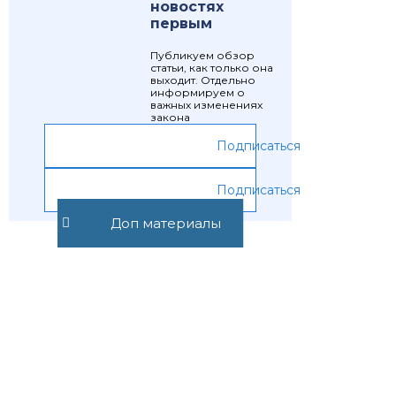
новостях
первым
Публикуем обзор
статьи, как только она
выходит. Отдельно
информируем о
важных изменениях
закона
Подписаться
Подписаться
Доп материалы
Предыдущая статья
Следующая статья
Место работы
Социальные
права
Рекомендуемые статьи