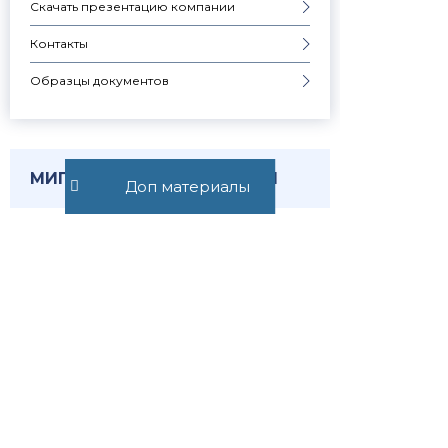
Скачать презентацию компании
Контакты
Образцы документов
МИГРАЦИОННЫЕ ВОПРОСЫ
Доп материалы
Узнавай о
новостях
первым
Публикуем обзор
статьи, как только она
выходит. Отдельно
информируем о
важных изменениях
закона
Подписаться