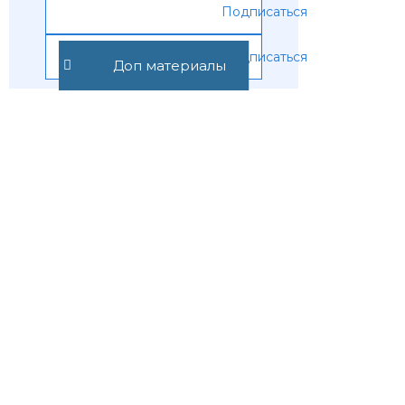
Подписаться
Подписаться
Доп материалы
Предыдущая статья
Следующая статья
Статья 390.1.
Количество
Определение
кредитов на
кассационного
одного
суда общей
человека
юрисдикции
Рекомендуемые статьи
Договор беспроцентного
денежного займа между
физическими лицами