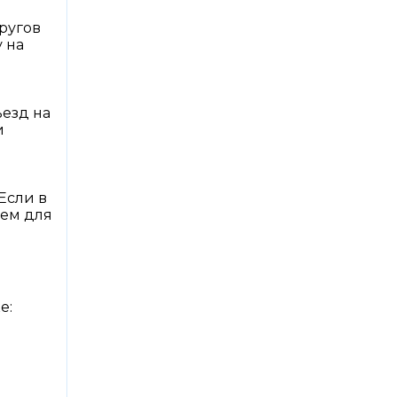
пругов
 на
ъезд на
и
Если в
ием для
е: