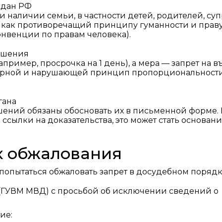
ждан РФ
, при наличии семьи, в частности детей, родителей, су
т как противоречащий принципу гуманности и праву
онвенции по правам человека).
ушения
имер, просрочка на 1 день), а мера — запрет на в
змерной и нарушающей принцип пропорциональност
гана
ний обязаны обосновать их в письменной форме. 
 ссылки на доказательства, это может стать основан
к обжалования
опытаться обжаловать запрет в досудебном порядк
(ГУВМ МВД) с просьбой об исключении сведений о
ие: