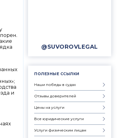
у
спорен.
какие
@SUVOROVLEGAL
рядка
ранных
ПОЛЕЗНЫЕ ССЫЛКИ
нных»;
Наши победы в судах
одства
зда и
Отзывы доверителей
Цены на услуги
Все юридические услуги
чаях
Услуги физическим лицам