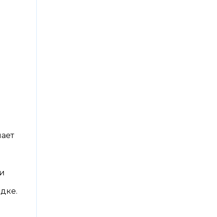
ает
ри
дке.