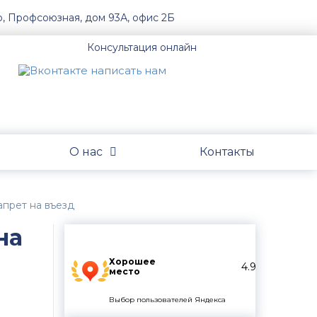
о, Профсоюзная, дом 93А, офис 2Б
Консультация онлайн
О нас
Контакты
апрет на въезд
на
Хорошее
4.9
место
Выбор пользователей Яндекса