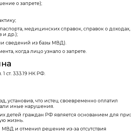
ение о запрете);
ктику;
паспорта, медицинских справок, справок о доходах,
 и др.);
ии сведений из базы МВД).
ента, когда лицо узнало о запрете.
ина
1 ст. 333.19 НК РФ.
зд, установив, что истец своевременно оплатил
вали иные нарушения.
них детей граждан РФ является основанием для пр
ую жизнь.
ы МВД и отменил решение из-за отсутствия