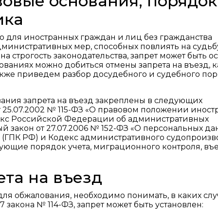
вовые основания, порядок
ика
 для иностранных граждан и лиц без гражданства
дминистративных мер, способных повлиять на судьб
 на строгость законодательства, запрет может быть о
нованиях можно добиться отмены запрета на въезд, 
акже приведем разбор досудебного и судебного по
ания запрета на въезд закреплены в следующих
 25.07.2002 № 115-ФЗ «О правовом положении иност
екс Российской Федерации об административных
 закон от 27.07.2006 № 152-ФЗ «О персональных да
(ГПК РФ) и Кодекс административного судопроизв
ующие порядок учета, миграционного контроля, въе
ета на въезд
для обжалования, необходимо понимать, в каких слу
27 закона № 114-ФЗ, запрет может быть установлен: