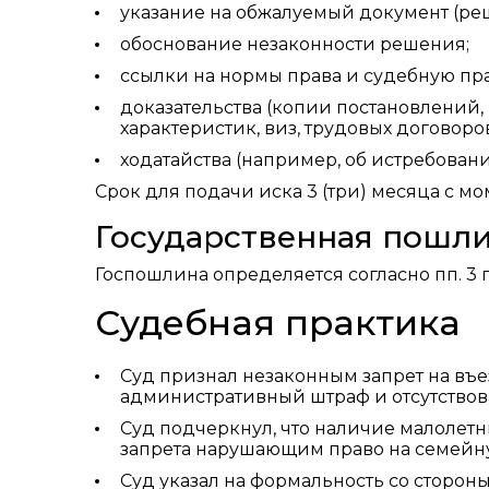
указание на обжалуемый документ (реш
обоснование незаконности решения;
ссылки на нормы права и судебную пра
доказательства (копии постановлений, 
характеристик, виз, трудовых договоров
ходатайства (например, об истребован
Срок для подачи иска 3 (три) месяца с мом
Государственная пошл
Госпошлина определяется согласно пп. 3 п. 
Судебная практика
Суд признал незаконным запрет на въе
административный штраф и отсутство
Суд подчеркнул, что наличие малолет
запрета нарушающим право на семейн
Суд указал на формальность со сторон