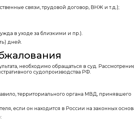
твенные связи, трудовой договор, ВНЖ и т.д.);
жда в уходе за близкими и пр.).
ь) дней.
обжалования
льтата, необходимо обращаться в суд. Рассмотрени
стративного судопроизводства РФ.
равило, территориального органа МВД, принявшего
еля, если он находится в России на законных основ
: