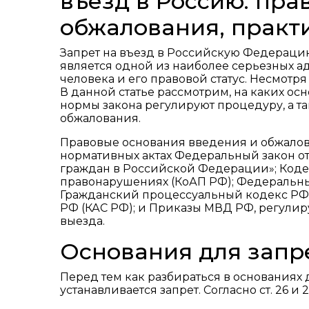
въезд в Россию: пра
обжалования, практ
Запрет на въезд в Российскую Федерацию
является одной из наиболее серьезных а
человека и его правовой статус. Несмотря
В данной статье рассмотрим, на каких ос
нормы закона регулируют процедуру, а т
обжалования.
Правовые основания введения и обжалов
нормативных актах Федеральный закон от
граждан в Российской Федерации»; Код
правонарушениях (КоАП РФ); Федеральный
Гражданский процессуальный кодекс РФ 
РФ (КАС РФ); и Приказы МВД РФ, регулир
выезда.
Основания для запр
Перед тем как разбираться в основаниях 
устанавливается запрет. Согласно ст. 26 и 