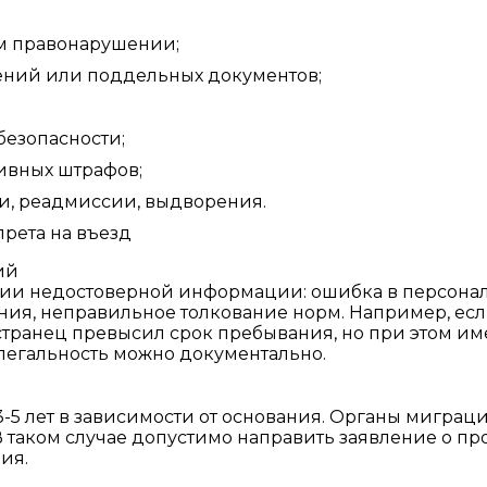
м правонарушении;
ений или поддельных документов;
езопасности;
ивных штрафов;
, реадмиссии, выдворения.
рета на въезд
ий
ании недостоверной информации: ошибка в персона
ния, неправильное толкование норм. Например, ес
странец превысил срок пребывания, но при этом им
легальность можно документально.
3-5 лет в зависимости от основания. Органы миграц
 В таком случае допустимо направить заявление о п
ия.