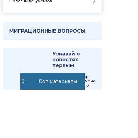
Образцы документов
МИГРАЦИОННЫЕ ВОПРОСЫ
Узнавай о
новостях
первым
Публикуем обзор
Доп материалы
статьи, как только она
выходит. Отдельно
информируем о
важных изменениях
закона
Подписаться
Подписаться