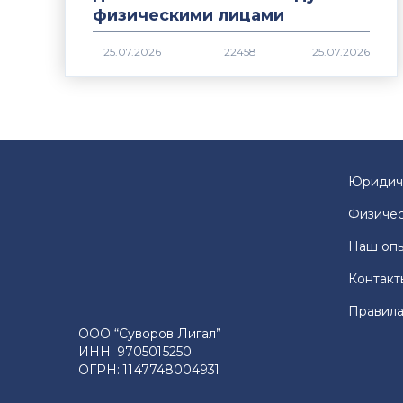
физическими лицами
22458
Юридич
Физичес
Наш оп
Контакт
Правила
ООО “Суворов Лигал”
ИНН: 9705015250
ОГРН: 1147748004931