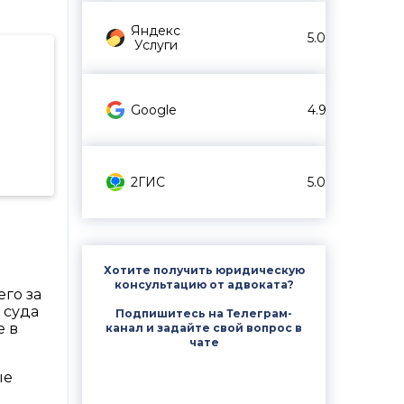
Яндекс
5.0
Услуги
Google
4.9
2ГИС
5.0
Хотите получить юридическую
консультацию от адвоката?
его за
 суда
Подпишитесь на Телеграм-
е в
канал и задайте свой вопрос в
чате
ые