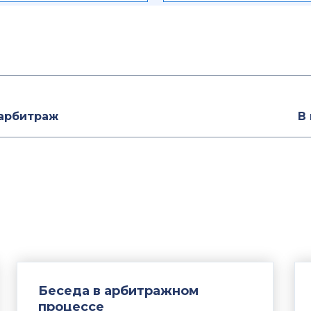
 арбитраж
В
Беседа в арбитражном
процессе