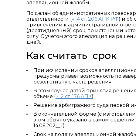
апелляционной жалобы.
По делам об административных правона
ответственности (
ч. 4 ст. 206 АПК РФ
) и о
привлечении к административной ответс
(десятидневный) срок, по истечении кот
силу. С учетом этого апелляция на решени
дней.
Как считать срок
При исчислении сроков апелляционног
предусматривает возможность по заве
резолютивную часть решения.
В этом случае датой принятия решения
объеме (
ч. 2 ст. 176 АПК
).
Решение арбитражного суда первой ин
В окончательной форме (с изготовлени
этом обычно указано в самом решении
14.06.202__»);
Срок на подачу апелляционной жалобы 