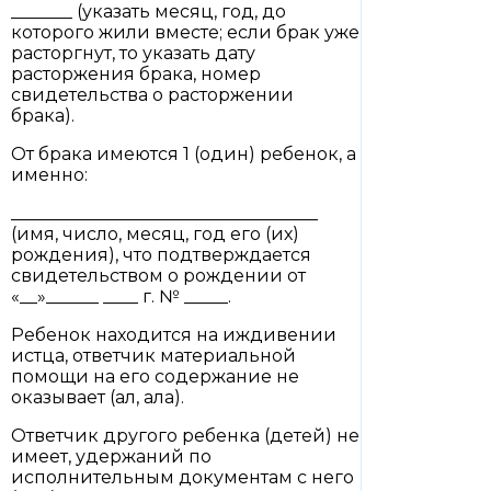
_______ (указать месяц, год, до
которого жили вместе; если брак уже
расторгнут, то указать дату
расторжения брака, номер
свидетельства о расторжении
брака).
От брака имеются 1 (один) ребенок, а
именно:
___________________________________
(имя, число, месяц, год его (их)
рождения), что подтверждается
свидетельством о рождении от
«__»______ ____ г. № _____.
Ребенок находится на иждивении
истца, ответчик материальной
помощи на его содержание не
оказывает (ал, ала).
Ответчик другого ребенка (детей) не
имеет, удержаний по
исполнительным документам с него