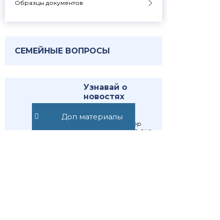
Образцы документов
СЕМЕЙНЫЕ ВОПРОСЫ
Узнавай о
новостях
первым
Доп материалы
Публикуем обзор
статьи, как только она
выходит. Отдельно
информируем о
важных изменениях
закона
Подписаться
Подписаться