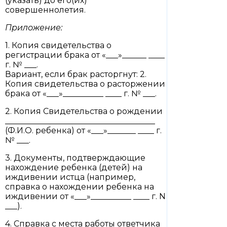
(указать) до его(их)
совершеннолетия.
Приложение:
1. Копия свидетельства о
регистрации брака от «___»______ ____
г. № ___.
Вариант, если брак расторгнут: 2.
Копия свидетельства о расторжении
брака от «___»__________ ____ г. № ___.
2. Копия Свидетельства о рождении
_____________________________________
(Ф.И.О. ребенка) от «___»_______ ____ г.
№ ___.
3. Документы, подтверждающие
нахождение ребенка (детей) на
иждивении истца (например,
справка о нахождении ребенка на
иждивении от «___»__________ ____ г. N
___).
4. Справка с места работы ответчика