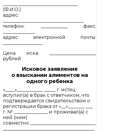
________________________________
(Ф.И.О.)
адрес:
__________________________________,
телефон: ___________, факс:
_____________,
адрес электронной почты:
_________________
Цена иска: ____________________
рублей
Исковое заявление
о взыскании алиментов на
одного ребенка
«____»___________ _____ г. истец
вступил(а) в брак с ответчиком, что
подтверждается свидетельством о
регистрации брака от «__»_______ ___
г. № ______________, и проживал(а) с
ней (ним)
совместно ____________________________
_______________________________________