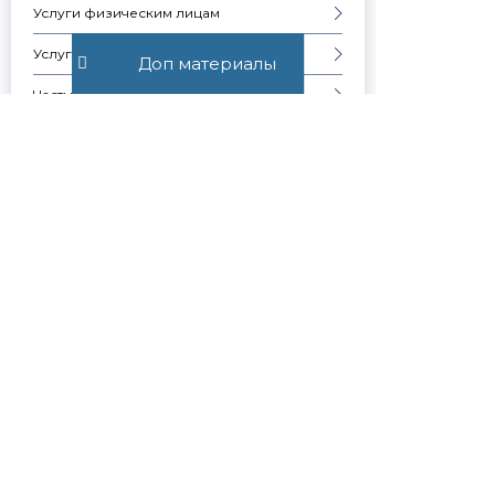
Услуги физическим лицам
Услуги юридическим лицам
Доп материалы
Частые вопросы
Запись на консультацию
Скачать презентацию компании
Контакты
Образцы документов
СЕМЕЙНЫЕ ВОПРОСЫ
Узнавай о
новостях
первым