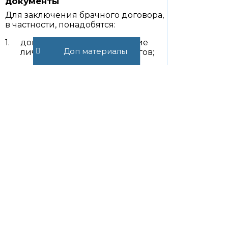
документы
Для заключения брачного договора,
в частности, понадобятся:
документы, удостоверяющие
Доп материалы
личность каждого из супругов;
свидетельство о заключении
брака (если брак
зарегистрирован);
документы, подтверждающие
право собственности на
имущество.
Перечень документов, необходимых
для подготовки и удостоверения
брачного договора, рекомендуем
предварительно выяснить у
нотариуса. В случае их
непредоставления нотариус может
отказать в удостоверении брачного
договора либо будет невозможно
включить в него положения,