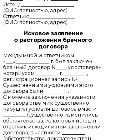
Истец: _____________________
(ФИО полностью, адрес)
Ответчик: __________________
(ФИО полностью, адрес)
Исковое заявление
о расторжении брачного
договора
Между мной и ответчиком
«___»_________ ____ г. был заключен
брачный договор N____, удостоверен
нотариусом _________ г. _________,
регистрационная запись №____.
Существенными условиями этого
договора были: _________.
С момента заключения указанного
договора ответчик существенно
нарушил условия договора в части
_________ (существенно изменились
обстоятельства, из которых истец и
ответчик исходили при заключении
договора, в частности _________
(обстоятельства, доказательства)).