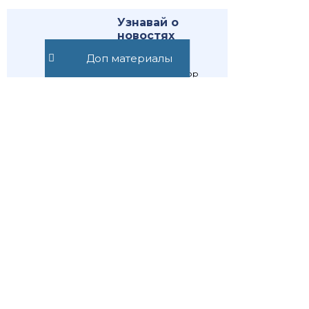
Узнавай о
новостях
первым
Доп материалы
Публикуем обзор
статьи, как только она
выходит. Отдельно
информируем о
важных изменениях
закона
Подписаться
Подписаться
Предыдущая статья
Следующая статья
Как составить
Раздельное
совместное
проживание
завещание
супругов