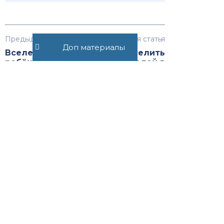
Предыдущая статья
Следующая статья
Доп материалы
Вселение
Можно ли вселить
ребёнка в
родителей в
квартиру отца
приватизированную
или матери
квартиру
Рекомендуемые статьи
Договор беспроцентного
денежного займа между
физическими лицами
22463