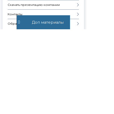
Скачать презентацию компании
Контакты
Доп материалы
Образцы документов
ВСЕЛЕНИЕ, ВЫСЕЛЕНИЕ,
РЕГИСТРАЦИЯ
Узнавай о
новостях
первым
Публикуем обзор
статьи, как только она
выходит. Отдельно
информируем о
важных изменениях
закона