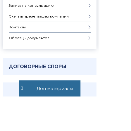
Запись на консультацию
Скачать презентацию компании
Контакты
Образцы документов
ДОГОВОРНЫЕ СПОРЫ
Узнавай о
Доп материалы
новостях
первым
Публикуем обзор
статьи, как только она
выходит. Отдельно
информируем о
важных изменениях
закона