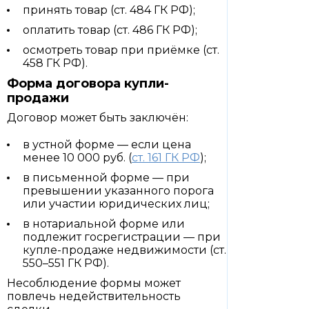
принять товар (ст. 484 ГК РФ);
оплатить товар (ст. 486 ГК РФ);
осмотреть товар при приёмке (ст.
458 ГК РФ).
Форма договора купли-
продажи
Договор может быть заключён:
в устной форме — если цена
менее 10 000 руб. (
ст. 161 ГК РФ
);
в письменной форме — при
превышении указанного порога
или участии юридических лиц;
в нотариальной форме или
подлежит госрегистрации — при
купле-продаже недвижимости (ст.
550–551 ГК РФ).
Несоблюдение формы может
повлечь недействительность