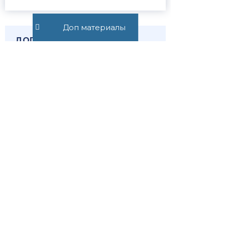
Доп материалы
ДОГОВОРНЫЕ СПОРЫ
Узнавай о
новостях
первым
Публикуем обзор
статьи, как только она
выходит. Отдельно
информируем о
важных изменениях
закона
Подписаться
Подписаться