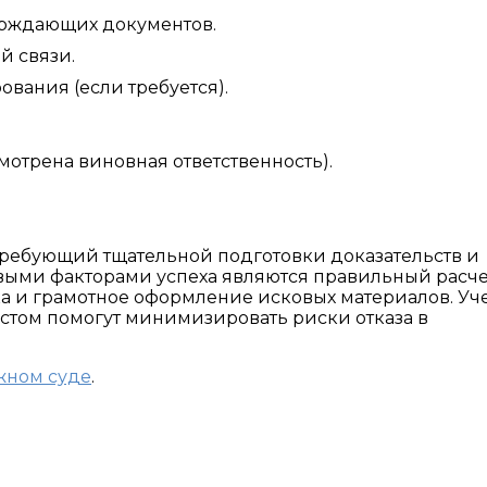
ерждающих документов.
й связи.
вания (если требуется).
мотрена виновная ответственность).
требующий тщательной подготовки доказательств и
выми факторами успеха являются правильный расче
а и грамотное оформление исковых материалов. Уч
стом помогут минимизировать риски отказа в
жном суде
.