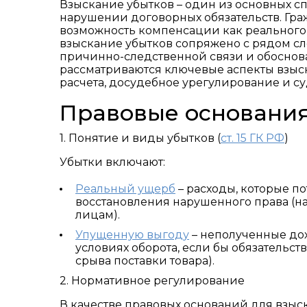
Взыскание убытков – один из основных с
нарушении договорных обязательств. Гр
возможность компенсации как реального 
взыскание убытков сопряжено с рядом с
причинно-следственной связи и обоснова
рассматриваются ключевые аспекты взыс
расчета, досудебное урегулирование и с
Правовые основания
1. Понятие и виды убытков (
ст. 15 ГК РФ
)
Убытки включают:
Реальный ущерб
– расходы, которые п
восстановления нарушенного права (на
лицам).
Упущенную выгоду
– неполученные дох
условиях оборота, если бы обязательс
срыва поставки товара).
2. Нормативное регулирование
В качестве правовых оснований для взы