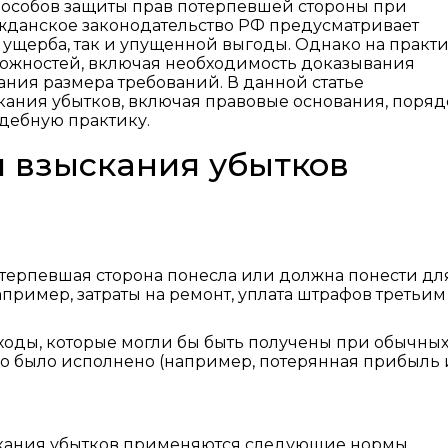
пособов защиты прав потерпевшей стороны при
ажданское законодательство РФ предусматривает
ущерба, так и упущенной выгоды. Однако на практ
ложностей, включая необходимость доказывания
ния размера требований. В данной статье
кания убытков, включая правовые основания, поряд
удебную практику.
 взыскания убытков
отерпевшая сторона понесла или должна понести дл
пример, затраты на ремонт, уплата штрафов третьим
оды, которые могли бы быть получены при обычны
тво было исполнено (например, потерянная прибыль 
скания убытков применяются следующие нормы