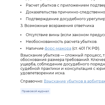
Расчет убытков с приложением подтв
Доказательства причинно-следственно
Подтверждение досудебного урегулиро
3. Возможные возражения ответчика
Отсутствие вины (если законом предус
Необоснованность расчета убытков.
Наличие
форс-мажора
(ст. 401 ГК РФ).
Взыскание убытков — сложный процесс, 
обоснования размера требований. Ключе
ущерба, соблюдение досудебного порядк
судебной практики и консультация с юри
удовлетворении иска.
Справочно:
Взыскание убытков в арбитра
Правовой журнал