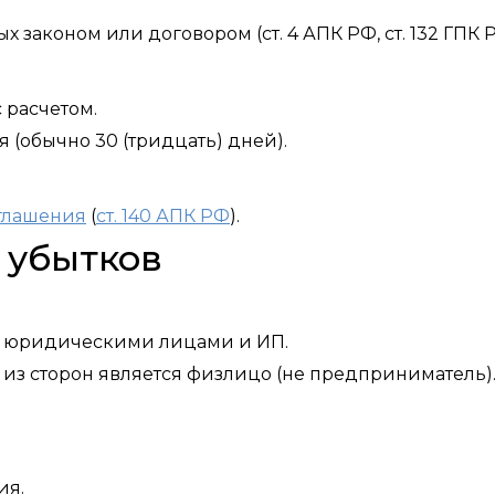
 законом или договором (ст. 4 АПК РФ, ст. 132 ГПК Р
 расчетом.
 (обычно 30 (тридцать) дней).
глашения
(
ст. 140 АПК РФ
).
 убытков
у юридическими лицами и ИП.
з сторон является физлицо (не предприниматель)
ия.